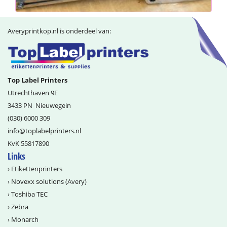
Averyprintkop.nl is onderdeel van:
Top Label Printers
Utrechthaven 9E
3433 PN
Nieuwegein
(030) 6000 309
info@­toplabelprinters.nl
KvK 55817890
Links
›
Etikettenprinters
›
Novexx solutions (Avery)
›
Toshiba TEC
›
Zebra
›
Monarch